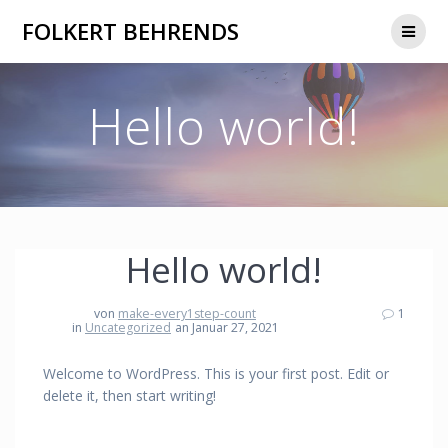
Zum
FOLKERT BEHRENDS
Inhalt
springen
Hello world!
Hello world!
von
make-every1step-count
1
in
Uncategorized
an Januar 27, 2021
Welcome to WordPress. This is your first post. Edit or
delete it, then start writing!